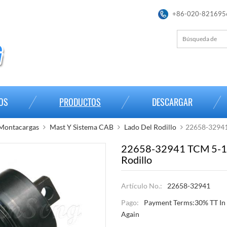
+86-020-821695
OS
PRODUCTOS
DESCARGAR
 Montacargas
Mast Y Sistema CAB
Lado Del Rodillo
22658-32941
22658-32941 TCM 5-10
Rodillo
Artículo No.:
22658-32941
Pago:
Payment Terms:30% TT In
Again