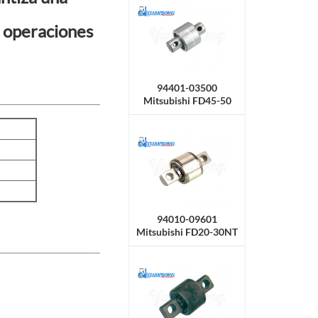
as operaciones
94401-03500
Mitsubishi FD45-50
Rodillo lateral
94010-09601
Mitsubishi FD20-30NT
/ CF14E, CF18C
Rodillo lateral