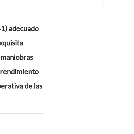
Rodillo lateral
941) adecuado
xquisita
a maniobras
n rendimiento
perativa de las