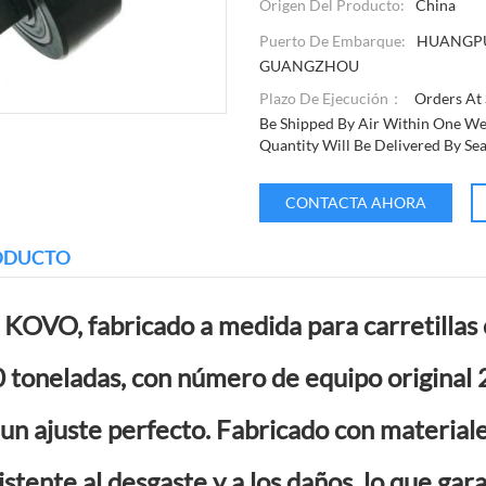
Origen Del Producto:
China
Puerto De Embarque:
HUANGP
GUANGZHOU
Plazo De Ejecución：
Orders At 
Be Shipped By Air Within One We
Quantity Will Be Delivered By Se
CONTACTA AHORA
RODUCTO
l KOVO, fabricado a medida para carretillas
 toneladas, con número de equipo origina
un ajuste perfecto. Fabricado con materiale
sistente al desgaste y a los daños, lo que gar