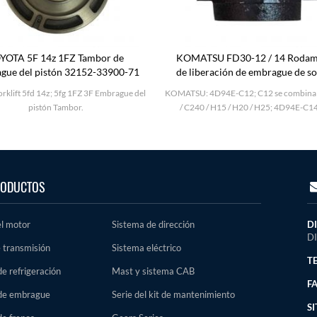
YOTA 5F 14z 1FZ Tambor de
KOMATSU FD30-12 / 14 Rodam
gue del pistón 32152-33900-71
de liberación de embrague de s
3EB-10-31120
rklift 5fd 14z; 5fg 1FZ 3F Embrague del
KOMATSU: 4D94E-C12; C12 se combina
pistón Tambor.
/ C240 / H15 / H20 / H25; 4D94E-C1
ODUCTOS
el motor
Sistema de dirección
D
D
 transmisión
Sistema eléctrico
TE
e refrigeración
Mast y sistema CAB
FA
de embrague
Serie del kit de mantenimiento
SI