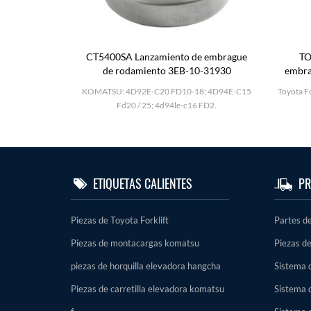
mbor de
CT5400SA Lanzamiento de embrague
TO
1k00
de rodamiento 3EB-10-31930
embra
KOMATSU C16 4d94le
-II; H25; TD27;
KOMATSU: 4D92E-C20 FD10-18; 4D94E-C15
Toyota Fo
ambor.
Fd20 / 25; 4d94le-c16 FD2.
ETIQUETAS CALIENTES
PR
Piezas de Toyota Forklift
Partes d
Piezas de montacargas komatsu
Piezas de
piezas de horquilla elevadora hangcha
Sistema d
Piezas de carretilla elevadora komatsu
Sistema 