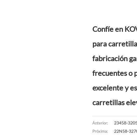
Confíe en KOV
para carretill
fabricación g
frecuentes o 
excelente y es
carretillas el
23458-32051
Anterior:
22N58-3270
Próxima: