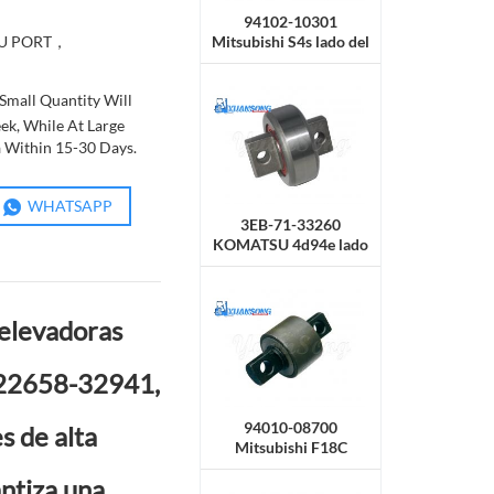
94102-10301
Mitsubishi S4s lado del
U PORT，
rodillo
Small Quantity Will
ek, While At Large
a Within 15-30 Days.
WHATSAPP
3EB-71-33260
KOMATSU 4d94e lado
del rodillo
 elevadoras
l 22658-32941,
94010-08700
s de alta
Mitsubishi F18C
Rodillo lateral
antiza una