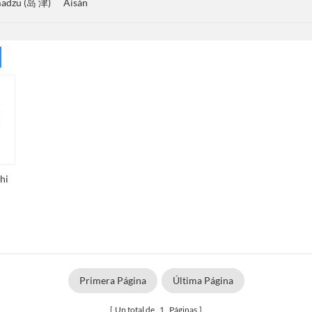
madzu (岛 津)
Aisán
hi
Primera Página
Última Página
Un total de
1
Páginas