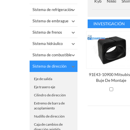
Kyb
Nikki
Shi
Sistema de refrigeración
Sistema de embrague
INVESTIGACIÓN
Sistema de frenos
Sistema hidráulico
Sistema de combustible
Sistema de dirección
91E43-10900 Mitsubis
Eje de salida
Buje De Montaje
Eje trasero eje
Cilindro de dirección
Extremo de barra de
acoplamiento
Nudillo de dirección
Caja de cambios de
dirección asistida