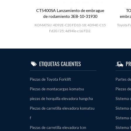
mbor de
CT5400SA Lanzamiento de embrague
TO
1k00
de rodamiento 3EB-10-31930
embra
KOMATSU C16 4d94le
-II; H25; TD27;
KOMATSU: 4D92E-C20 FD10-18; 4D94E-C15
Toyota Fo
ambor.
Fd20 / 25; 4d94le-c16 FD2.
ETIQUETAS CALIENTES
PR
Piezas de Toyota Forklift
Partes d
Piezas de montacargas komatsu
Piezas de
piezas de horquilla elevadora hangcha
Sistema d
Piezas de carretilla elevadora komatsu
Sistema 
f
Sistema 
Piezas de carretilla elevadora tcm
Sistema h