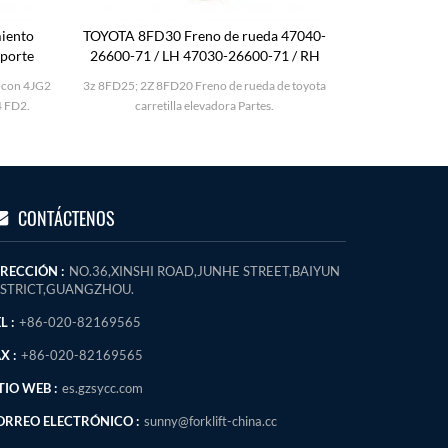
iento
TOYOTA 8FD30 Freno de rueda 47040-
KOMATSU F
oporte
26600-71 / LH 47030-26600-71 / RH
 con 4JG2
3z 8FD25; 2Z 8FD20 Freno de rueda de toyota
KOMATSU FD2
4 FD2.
carretilla elevadora Partes.
CONTÁCTENOS
IRECCIÓN :
NO.36,XINSHI ROAD,JUNHE STREET,BAIYUN
ISTRICT,GUANGZHOU.
L :
+86-020-82169565
X :
+86-020-82169565
TIO WEB :
es.gzsycc.com
ORREO ELECTRÓNICO :
sunny@forklift-china.cc