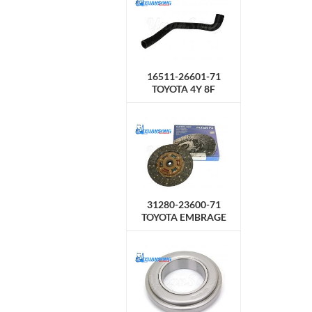
16511-26601-71
TOYOTA 4Y 8F
Manguera del
radiador, superior
31280-23600-71
TOYOTA EMBRAGE
DISCO