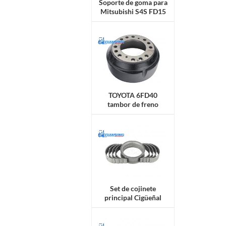
Soporte de goma para
Mitsubishi S4S FD15
TOYOTA 6FD40
tambor de freno
42433-30551-71
Set de cojinete
principal Cigüeñal