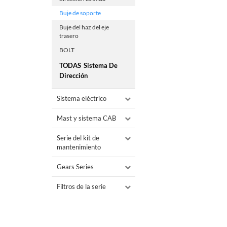
Buje de soporte
Buje del haz del eje
trasero
BOLT
TODAS
Sistema De
Dirección
Sistema eléctrico
Mast y sistema CAB
Serie del kit de
mantenimiento
Gears Series
Filtros de la serie