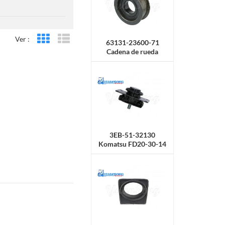
Ver :
Vista en cuadrícula
Vista de la lista
63131-23600-71
Cadena de rueda
TOYOTA 7F25
3EB-51-32130
Komatsu FD20-30-14
Soporte de goma