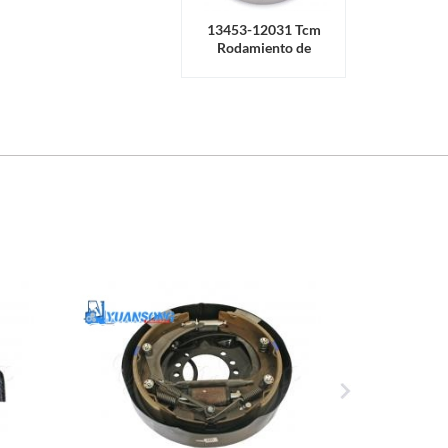
13453-12031 Tcm
Rodamiento de
liberación de
embrague de Nissan