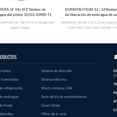
YOTA 5F 14z 1FZ Tambor de
KOMATSU FD30-12 / 14 Rodam
gue del pistón 32152-33900-71
de liberación de embrague de s
3EB-10-31120
rklift 5fd 14z; 5fg 1FZ 3F Embrague del
KOMATSU: 4D94E-C12; C12 se combina
pistón Tambor.
/ C240 / H15 / H20 / H25; 4D94E-C1
ODUCTOS
el motor
Sistema de dirección
D
D
 transmisión
Sistema eléctrico
TE
e refrigeración
Mast y sistema CAB
FA
de embrague
Serie del kit de mantenimiento
SI
de frenos
Gears Series
C
idráulico
Filtros de la serie