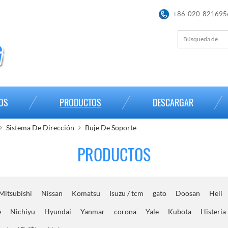
+86-020-821695
OS
PRODUCTOS
DESCARGAR
Sistema De Dirección
Buje De Soporte
PRODUCTOS
Mitsubishi
Nissan
Komatsu
Isuzu / tcm
gato
Doosan
Heli
e
Nichiyu
Hyundai
Yanmar
corona
Yale
Kubota
Histeria