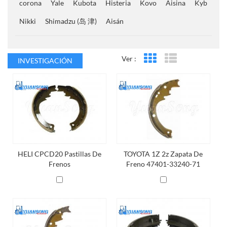
corona
Yale
Kubota
Histeria
Kovo
Aisina
Kyb
Nikki
Shimadzu (岛 津)
Aisán
Ver :
INVESTIGACIÓN
Vista en cuadrícula
Vista de la lista
HELI CPCD20 Pastillas De
TOYOTA 1Z 2z Zapata De
Frenos
Freno 47401-33240-71