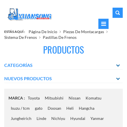
Página De Inicio
Piezas De Montacargas
ESTÁS AQUÍ :
Sistema De Frenos
Pastillas De Frenos
PRODUCTOS
CATEGORÍAS
NUEVOS PRODUCTOS
MARCA :
Toyota
Mitsubishi
Nissan
Komatsu
Isuzu / tcm
gato
Doosan
Heli
Hangcha
Jungheirich
Linde
Nichiyu
Hyundai
Yanmar