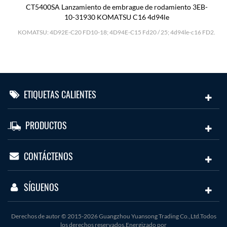
CT5400SA Lanzamiento de embrague de rodamiento 3EB-
10-31930 KOMATSU C16 4d94le
H
KOMATSU: 4D92E-C20 FD10-18; 4D94E-C15 Fd20 / 25; 4d94le-c16 FD2.
ETIQUETAS CALIENTES
PRODUCTOS
CONTÁCTENOS
SÍGUENOS
Derechos de autor © 2015-2026 Guangzhou Yuansong Trading Co.,Ltd.Todos
los derechos reservados.Energizado por