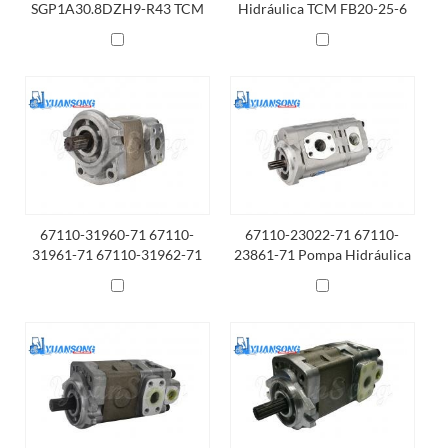
SGP1A30.8DZH9-R43 TCM
Hidráulica TCM FB20-25-6
FD30
67110-31960-71 67110-
67110-23022-71 67110-
31961-71 67110-31962-71
23861-71 Pompa Hidráulica
Pompa Hidráulica De
De TOYOTA 1Z
TOYOTA 2H