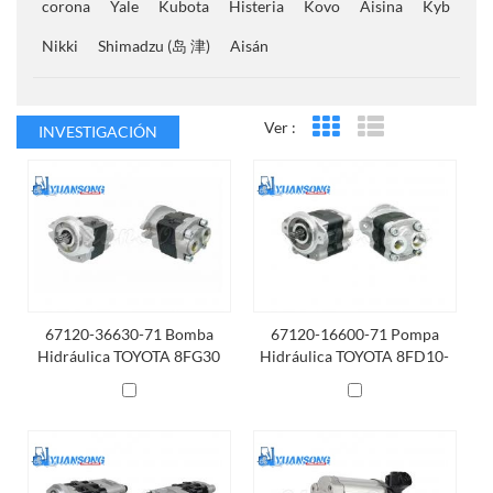
corona
Yale
Kubota
Histeria
Kovo
Aisina
Kyb
Nikki
Shimadzu (岛 津)
Aisán
Ver :
INVESTIGACIÓN
Vista en cuadrícula
Vista de la lista
67120-36630-71 Bomba
67120-16600-71 Pompa
Hidráulica TOYOTA 8FG30
Hidráulica TOYOTA 8FD10-
4Y
18 1DZ