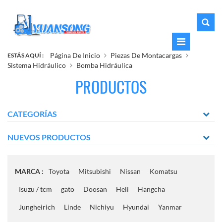
Página De Inicio
Piezas De Montacargas
ESTÁS AQUÍ :
Sistema Hidráulico
Bomba Hidráulica
PRODUCTOS
CATEGORÍAS
NUEVOS PRODUCTOS
MARCA :
Toyota
Mitsubishi
Nissan
Komatsu
Isuzu / tcm
gato
Doosan
Heli
Hangcha
Jungheirich
Linde
Nichiyu
Hyundai
Yanmar