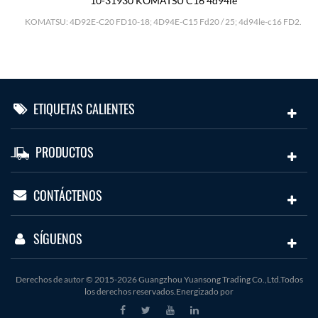
10-31930 KOMATSU C16 4d94le
H
KOMATSU: 4D92E-C20 FD10-18; 4D94E-C15 Fd20 / 25; 4d94le-c16 FD2.
ETIQUETAS CALIENTES
PRODUCTOS
CONTÁCTENOS
SÍGUENOS
Derechos de autor © 2015-2026 Guangzhou Yuansong Trading Co.,Ltd.Todos
los derechos reservados.Energizado por