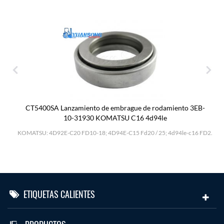
CT5400SA Lanzamiento de embrague de rodamiento 3EB-
10-31930 KOMATSU C16 4d94le
H
KOMATSU: 4D92E-C20 FD10-18; 4D94E-C15 Fd20 / 25; 4d94le-c16 FD2.
ETIQUETAS CALIENTES