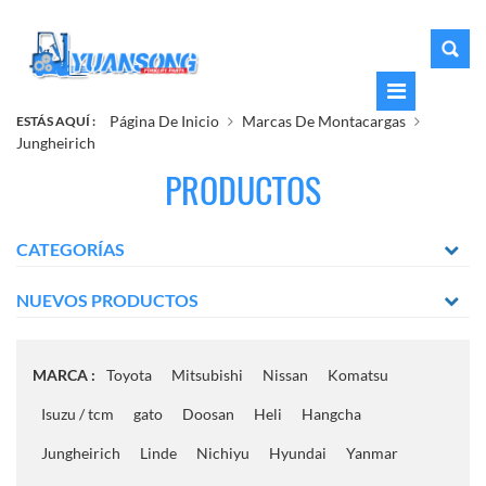
Página De Inicio
Marcas De Montacargas
ESTÁS AQUÍ :
Jungheirich
PRODUCTOS
CATEGORÍAS
NUEVOS PRODUCTOS
MARCA :
Toyota
Mitsubishi
Nissan
Komatsu
Isuzu / tcm
gato
Doosan
Heli
Hangcha
Jungheirich
Linde
Nichiyu
Hyundai
Yanmar