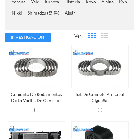
corona
Yale
Kubota
Histeria
Kovo
Aisina
Kyb
Nikki
Shimadzu (岛 津)
Aisán
Ver :
INVESTIGACIÓN
Vista en cuadrícula
Vista de la lista
Conjunto De Rodamientos
Set De Cojinete Principal
De La Varilla De Conexión
Cigüeñal