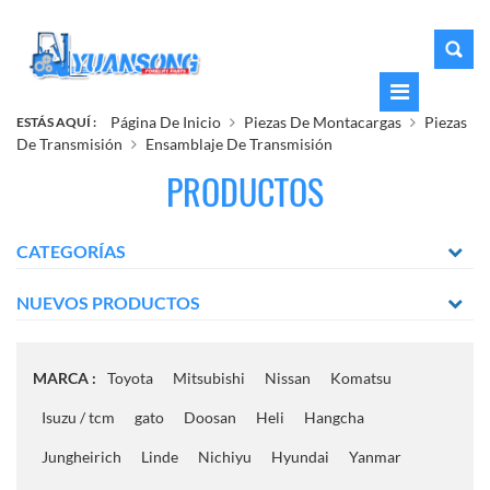
Página De Inicio
Piezas De Montacargas
Piezas
ESTÁS AQUÍ :
De Transmisión
Ensamblaje De Transmisión
PRODUCTOS
CATEGORÍAS
NUEVOS PRODUCTOS
MARCA :
Toyota
Mitsubishi
Nissan
Komatsu
Isuzu / tcm
gato
Doosan
Heli
Hangcha
Jungheirich
Linde
Nichiyu
Hyundai
Yanmar