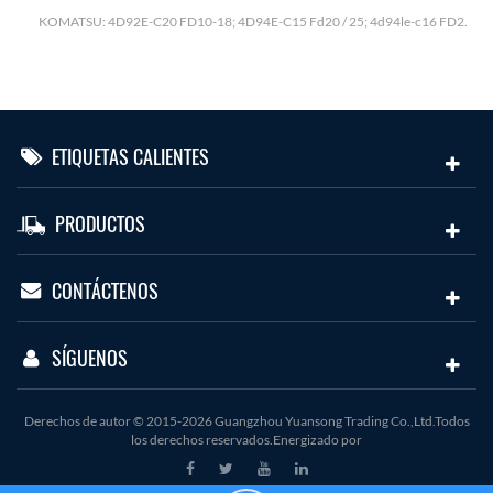
H
KOMATSU: 4D92E-C20 FD10-18; 4D94E-C15 Fd20 / 25; 4d94le-c16 FD2.
ETIQUETAS CALIENTES
PRODUCTOS
CONTÁCTENOS
SÍGUENOS
Derechos de autor © 2015-2026 Guangzhou Yuansong Trading Co.,Ltd.Todos
los derechos reservados.Energizado por