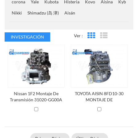
corona
Yale
Kubota
Histeria
Kovo
Aisina
Kyb
Nikki
Shimadzu (岛 津)
Aisán
Ver :
INVESTIGACIÓN
Vista en cuadrícula
Vista de la lista
Nissan 1F2 Montaje De
TOYOTA AISIN 8FD10-30
Transmisión 31020-GG00A
MONTAJE DE
TRANSMISIÓN 32010-
26633-71