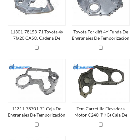
11301-78153-71 Toyota 4y
Toyota Forklift 4Y Funda De
7fg20 CASO, Cadena De
Engranajes De Temporización
DISTRIBUCIÓN
Del Motor 11302-78152-71
11311-78701-71 Caja De
Tcm Carretilla Elevadora
Engranajes De Temporización
Motor C240 (PKG) Caja De
Del Motor
Cambios De Tiempo 5-
11311-046-0