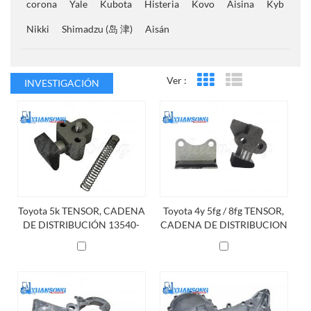
corona
Yale
Kubota
Histeria
Kovo
Aisina
Kyb
Nikki
Shimadzu (岛 津)
Aisán
Ver :
INVESTIGACIÓN
Vista en cuadrícula
Vista de la lista
Toyota 5k TENSOR, CADENA
Toyota 4y 5fg / 8fg TENSOR,
DE DISTRIBUCIÓN 13540-
CADENA DE DISTRIBUCION
76001-71 / 13540-78120-71
13540-76002-71