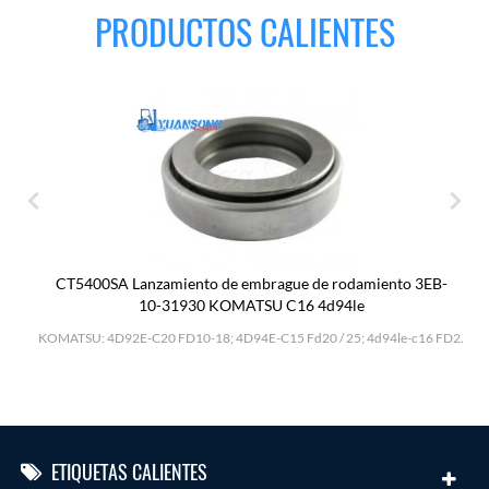
PRODUCTOS CALIENTES
CT5400SA Lanzamiento de embrague de rodamiento 3EB-
10-31930 KOMATSU C16 4d94le
H
KOMATSU: 4D92E-C20 FD10-18; 4D94E-C15 Fd20 / 25; 4d94le-c16 FD2.
ETIQUETAS CALIENTES