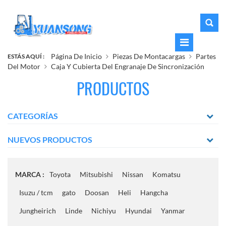
Página De Inicio
Piezas De Montacargas
Partes
ESTÁS AQUÍ :
Del Motor
Caja Y Cubierta Del Engranaje De Sincronización
PRODUCTOS
CATEGORÍAS
NUEVOS PRODUCTOS
MARCA :
Toyota
Mitsubishi
Nissan
Komatsu
Isuzu / tcm
gato
Doosan
Heli
Hangcha
Jungheirich
Linde
Nichiyu
Hyundai
Yanmar