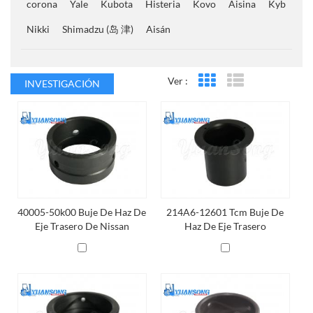
corona
Yale
Kubota
Histeria
Kovo
Aisina
Kyb
Nikki
Shimadzu (岛 津)
Aisán
Ver :
INVESTIGACIÓN
Vista en cuadrícula
Vista de la lista
40005-50k00 Buje De Haz De
214A6-12601 Tcm Buje De
Eje Trasero De Nissan
Haz De Eje Trasero