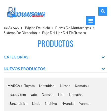
Página De Inicio
Piezas De Montacargas
ESTÁS AQUÍ :
Sistema De Dirección
Buje Del Haz Del Eje Trasero
PRODUCTOS
CATEGORÍAS
NUEVOS PRODUCTOS
MARCA :
Toyota
Mitsubishi
Nissan
Komatsu
Isuzu / tcm
gato
Doosan
Heli
Hangcha
Jungheirich
Linde
Nichiyu
Hyundai
Yanmar