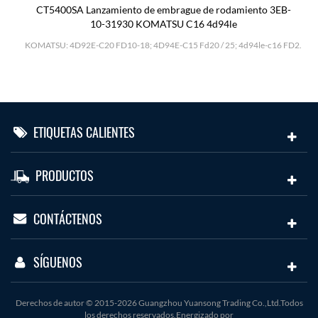
CT5400SA Lanzamiento de embrague de rodamiento 3EB-
10-31930 KOMATSU C16 4d94le
H
KOMATSU: 4D92E-C20 FD10-18; 4D94E-C15 Fd20 / 25; 4d94le-c16 FD2.
ETIQUETAS CALIENTES
PRODUCTOS
CONTÁCTENOS
SÍGUENOS
Derechos de autor © 2015-2026 Guangzhou Yuansong Trading Co.,Ltd.Todos
los derechos reservados.Energizado por