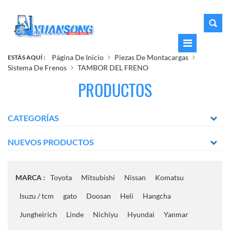
Página De Inicio
Piezas De Montacargas
ESTÁS AQUÍ :
Sistema De Frenos
TAMBOR DEL FRENO
PRODUCTOS
CATEGORÍAS
NUEVOS PRODUCTOS
MARCA :
Toyota
Mitsubishi
Nissan
Komatsu
Isuzu / tcm
gato
Doosan
Heli
Hangcha
Jungheirich
Linde
Nichiyu
Hyundai
Yanmar