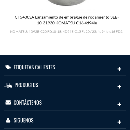
CT5400SA Lanzamiento de embrague de rodamiento 3EB-
10-31930 KOMATSU C16 4d94le
H
KOMATSU: 4D92E-C20 FD10-18; 4D94E-C15 Fd20 / 25; 4d94le-c16 FD2.
ETIQUETAS CALIENTES
PRODUCTOS
CONTÁCTENOS
SÍGUENOS