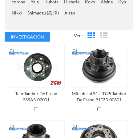
corona
Yale
Kubota
Histeria
Kovo
Aisina
Kyb
Nikki
Shimadzu (岛 津)
Aisán
Ver :
INVESTIGACIÓN
Vista en cuadrícula
Vista de la lista
Tcm Tambor De Freno
Mitsubishi S4s FD25 Tambor
239A3-02001
De Freno 91E33-00801