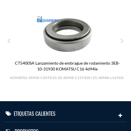
CT5400SA Lanzamiento de embrague de rodamiento 3EB-
10-31930 KOMATSU C16 4d94le
H
KOMATSU: 4D92E-C20 FD10-18; 4D94E-C15 Fd20 / 25; 4d94le-c16 FD2.
ETIQUETAS CALIENTES