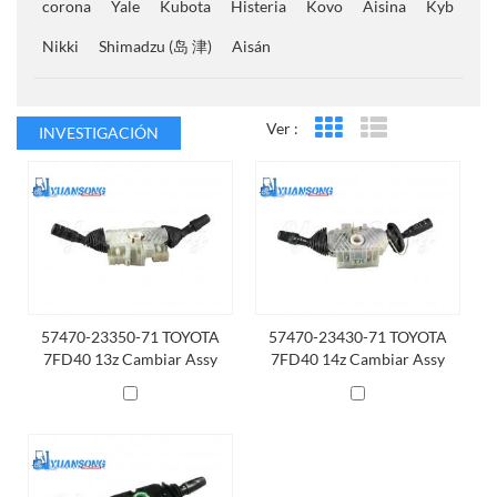
corona
Yale
Kubota
Histeria
Kovo
Aisina
Kyb
Nikki
Shimadzu (岛 津)
Aisán
Ver :
INVESTIGACIÓN
Vista en cuadrícula
Vista de la lista
57470-23350-71 TOYOTA
57470-23430-71 TOYOTA
7FD40 13z Cambiar Assy
7FD40 14z Cambiar Assy
Combinación
Combinación