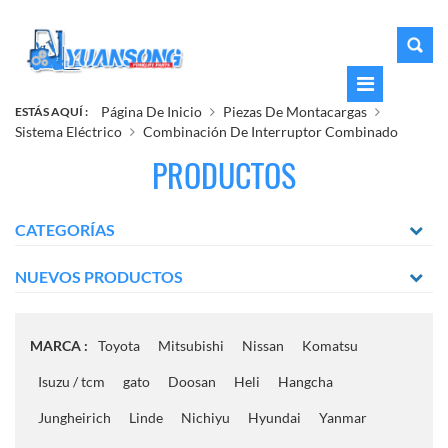
Página De Inicio
Piezas De Montacargas
ESTÁS AQUÍ :
Sistema Eléctrico
Combinación De Interruptor Combinado
PRODUCTOS
CATEGORÍAS
NUEVOS PRODUCTOS
MARCA :
Toyota
Mitsubishi
Nissan
Komatsu
Isuzu / tcm
gato
Doosan
Heli
Hangcha
Jungheirich
Linde
Nichiyu
Hyundai
Yanmar