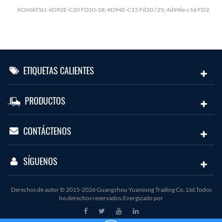
H
KOMATSU: 4D92E-C20 FD10-18; 4D94E-C15 Fd20 / 25; 4d94le-c16 FD2.
ETIQUETAS CALIENTES
PRODUCTOS
CONTÁCTENOS
SÍGUENOS
Derechos de autor © 2015-2026 Guangzhou Yuansong Trading Co.,Ltd.Todos
los derechos reservados.Energizado por