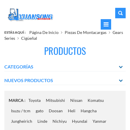
Página De Inicio
Piezas De Montacargas
Gears
ESTÁS AQUÍ :
Series
Cigüeñal
PRODUCTOS
CATEGORÍAS
NUEVOS PRODUCTOS
MARCA :
Toyota
Mitsubishi
Nissan
Komatsu
Isuzu / tcm
gato
Doosan
Heli
Hangcha
Jungheirich
Linde
Nichiyu
Hyundai
Yanmar