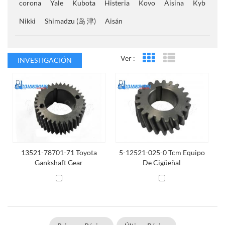
corona
Yale
Kubota
Histeria
Kovo
Aisina
Kyb
Nikki
Shimadzu (岛 津)
Aisán
Ver :
INVESTIGACIÓN
Vista en cuadrícula
Vista de la lista
13521-78701-71 Toyota
5-12521-025-0 Tcm Equipo
Gankshaft Gear
De Cigüeñal