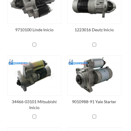
9710100 Linde Inicio
1223016 Deutz Inicio
34466-03101 Mitsubishi
9010988-91 Yale Starter
Inicio