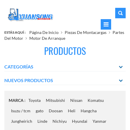
Página De Inicio
Piezas De Montacargas
Partes
ESTÁS AQUÍ :
Del Motor
Motor De Arranque
PRODUCTOS
CATEGORÍAS
NUEVOS PRODUCTOS
MARCA :
Toyota
Mitsubishi
Nissan
Komatsu
Isuzu / tcm
gato
Doosan
Heli
Hangcha
Jungheirich
Linde
Nichiyu
Hyundai
Yanmar