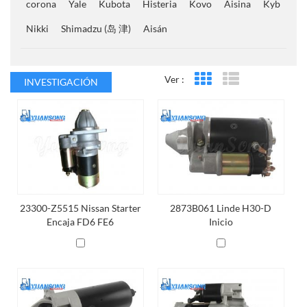
corona
Yale
Kubota
Histeria
Kovo
Aisina
Kyb
Nikki
Shimadzu (岛 津)
Aisán
Ver :
INVESTIGACIÓN
Vista en cuadrícula
Vista de la lista
23300-Z5515 Nissan Starter
2873B061 Linde H30-D
Encaja FD6 FE6
Inicio