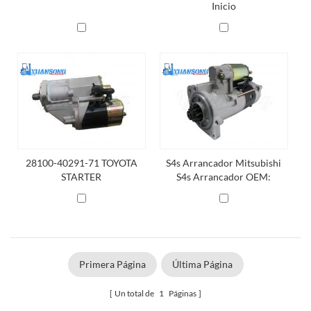
Inicio
28100-40291-71 TOYOTA
S4s Arrancador Mitsubishi
STARTER
S4s Arrancador OEM:
32A66-10101 / 32A66-
10100
Primera Página
Última Página
Un total de
1
Páginas