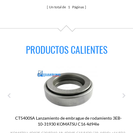
Un total de
1
Páginas
PRODUCTOS CALIENTES
CT5400SA Lanzamiento de embrague de rodamiento 3EB-
10-31930 KOMATSU C16 4d94le
H
KOMATSU: 4D92E-C20 FD10-18; 4D94E-C15 Fd20 / 25; 4d94le-c16 FD2.