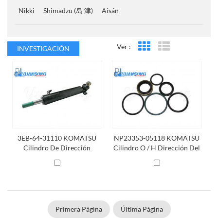
Nikki
Shimadzu (岛 津)
Aisán
Ver :
INVESTIGACIÓN
Vista en cuadrícula
Vista de la lista
3EB-64-31110 KOMATSU
NP23353-05118 KOMATSU
Cilindro De Dirección
Cilindro O / H Dirección Del
Kit
Primera Página
Última Página