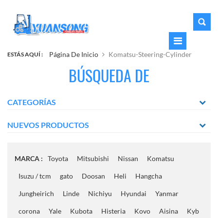
Página De Inicio
Komatsu-Steering-Cylinder
ESTÁS AQUÍ :
BÚSQUEDA DE
CATEGORÍAS
NUEVOS PRODUCTOS
MARCA :
Toyota
Mitsubishi
Nissan
Komatsu
Isuzu / tcm
gato
Doosan
Heli
Hangcha
Jungheirich
Linde
Nichiyu
Hyundai
Yanmar
corona
Yale
Kubota
Histeria
Kovo
Aisina
Kyb