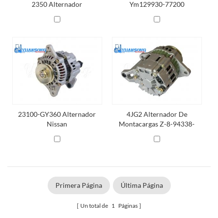
2350 Alternador
Ym129930-77200
Alternador
23100-GY360 Alternador
4JG2 Alternador De
Nissan
Montacargas Z-8-94338-
096-0 Isuzu Tcm 4JG2
Alternador
Primera Página
Última Página
Un total de
1
Páginas