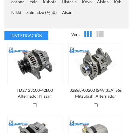
corona
Yale
Kubota
Histeria
Kovo
Aisina
Kyb
Nikki
Shimadzu (岛 津)
Aisán
Ver :
INVESTIGACIÓN
Vista en cuadrícula
Vista de la lista
TD27 23100-42k00
32B68-00200 (24V 35A) S6s
Alternador Nissan
Mitsubishi Alternador