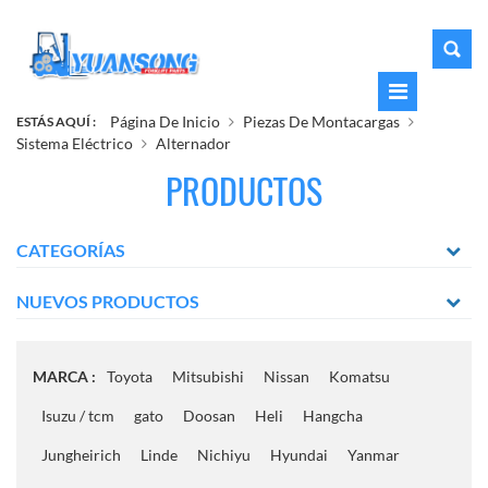
Página De Inicio
Piezas De Montacargas
ESTÁS AQUÍ :
Sistema Eléctrico
Alternador
PRODUCTOS
CATEGORÍAS
NUEVOS PRODUCTOS
MARCA :
Toyota
Mitsubishi
Nissan
Komatsu
Isuzu / tcm
gato
Doosan
Heli
Hangcha
Jungheirich
Linde
Nichiyu
Hyundai
Yanmar