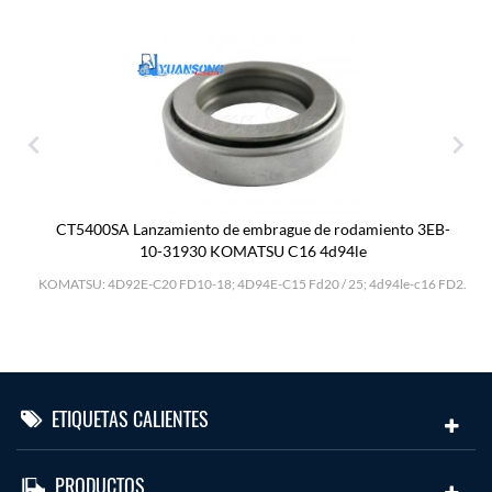
CT5400SA Lanzamiento de embrague de rodamiento 3EB-
10-31930 KOMATSU C16 4d94le
H
KOMATSU: 4D92E-C20 FD10-18; 4D94E-C15 Fd20 / 25; 4d94le-c16 FD2.
ETIQUETAS CALIENTES
PRODUCTOS