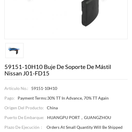
59151-10H10 Buje De Soporte De Mástil
Nissan J01-FD15
Artículo No.:
59151-10H10
Pago:
Payment Terms:30% TT In Advance, 70% TT Again
Origen Del Producto:
China
Puerto De Embarque:
HUANGPU PORT，GUANGZHOU
Plazo De Ejecución：
Orders At Small Quantity Will Be Shipped