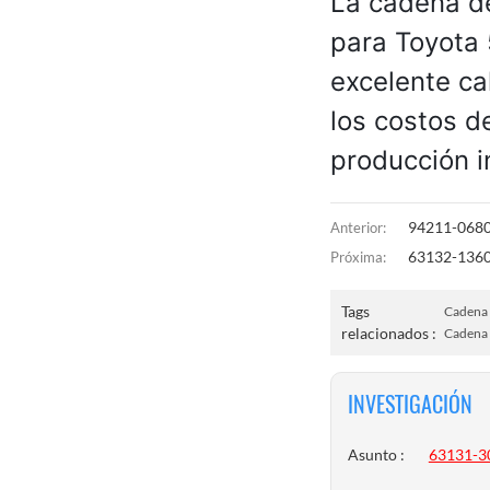
La cadena 
para Toyota
excelente ca
los costos d
producción in
94211-0680
Anterior:
63132-1360
Próxima:
Tags
Cadena
relacionados :
Cadena
INVESTIGACIÓN
Asunto :
63131-3