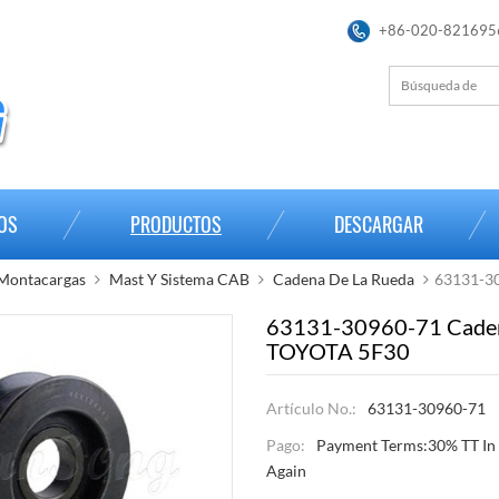
+86-020-821695
OS
PRODUCTOS
DESCARGAR
 Montacargas
Mast Y Sistema CAB
Cadena De La Rueda
63131-3
63131-30960-71 Cade
TOYOTA 5F30
Artículo No.:
63131-30960-71
Pago:
Payment Terms:30% TT In
Again