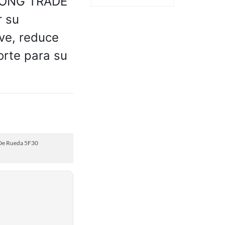
SONG TRADE
F18B-20304 Cadena
de rueda
r su
ve, reduce
orte para su
De Rueda 5F30