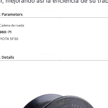
il, mejorando así la eficiencia de su tra
Cadena de rueda
960-71
OYOTA
5F30