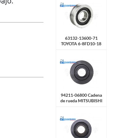
bajo.
63132-13600-71
TOYOTA 6-8FD10-18
6-7FB10-18 Cadena de
rueda
94211-06800 Cadena
de rueda MITSUBISHI