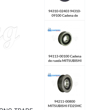
94310-02403 94310-
09100 Cadena de
rueda MITSUBISHI
FD30NMC F14E/F14C
94113-00100 Cadena
de rueda MITSUBISHI
FD15N
94211-00800
MITSUBISHI FD25MC