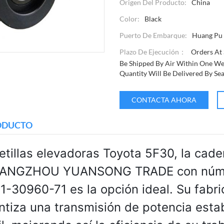
Origen Del Producto:
China
Color:
Black
Puerto De Embarque:
Huang Pu
Plazo De Ejecución：
Orders At 
Be Shipped By Air Within One We
Quantity Will Be Delivered By Se
CONTACTA AHORA
RODUCTO
retillas elevadoras Toyota 5F30, la cad
ANGZHOU YUANSONG TRADE con núme
31-30960-71 es la opción ideal. Su fabri
ntiza una transmisión de potencia esta