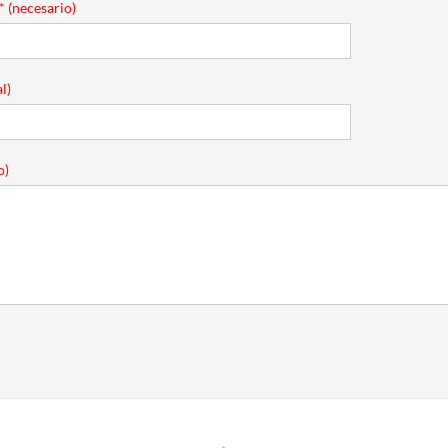
* (necesario)
l)
o)