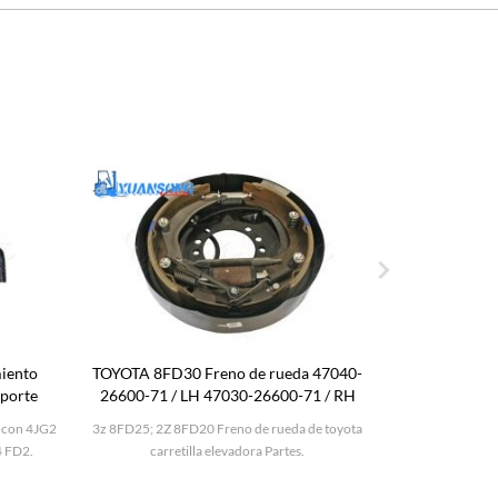
iento
TOYOTA 8FD30 Freno de rueda 47040-
KOMATSU F
oporte
26600-71 / LH 47030-26600-71 / RH
 con 4JG2
3z 8FD25; 2Z 8FD20 Freno de rueda de toyota
KOMATSU FD2
4 FD2.
carretilla elevadora Partes.