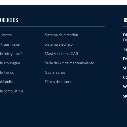
ODUCTOS
el motor
Sistema de dirección
D
D
 transmisión
Sistema eléctrico
TE
e refrigeración
Mast y sistema CAB
FA
de embrague
Serie del kit de mantenimiento
SI
de frenos
Gears Series
C
idráulico
Filtros de la serie
W
de combustible
SK