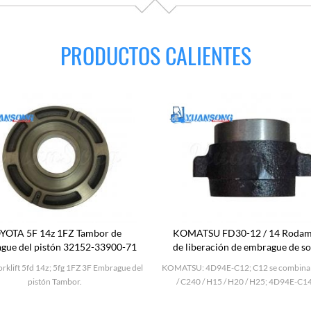
PRODUCTOS CALIENTES
YOTA 5F 14z 1FZ Tambor de
KOMATSU FD30-12 / 14 Rodam
gue del pistón 32152-33900-71
de liberación de embrague de s
3EB-10-31120
rklift 5fd 14z; 5fg 1FZ 3F Embrague del
KOMATSU: 4D94E-C12; C12 se combina
pistón Tambor.
/ C240 / H15 / H20 / H25; 4D94E-C1