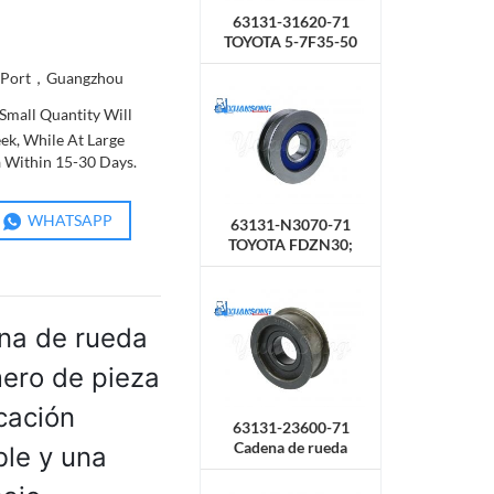
63131-31620-71
TOYOTA 5-7F35-50
Cadena de rueda
 Port，Guangzhou
Small Quantity Will
ek, While At Large
a Within 15-30 Days.
WHATSAPP
63131-N3070-71
TOYOTA FDZN30;
8FD30; 8FBN30
Cadena de rueda
ena de rueda
ro de pieza
cación
63131-23600-71
Cadena de rueda
ble y una
TOYOTA 7F25