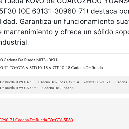
de rueda KOVO de GUANGZHOU YUAN
 5F30 (OE 63131-30960-71) destaca po
lidad. Garantiza un funcionamiento sua
e mantenimiento y ofrece un sólido sop
dustrial.
0 Cadena De Rueda MITSUBISHI
0-71 TOYOTA 6-8FD10-18 6-7FB10-18 Cadena De Rueda
 De Rueda TOYOTA 5F
Cadena De Rueda TOYOTA
63131-30960-71
Cadena 
 De Rueda TOYOTA 5F30
Cadena De Rueda 5F
0960-71 Cadena De Rueda TOYOTA 5F30