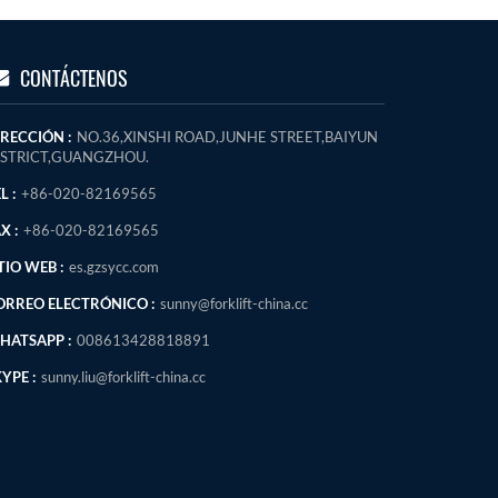
CONTÁCTENOS
IRECCIÓN :
NO.36,XINSHI ROAD,JUNHE STREET,BAIYUN
ISTRICT,GUANGZHOU.
L :
+86-020-82169565
X :
+86-020-82169565
TIO WEB :
es.gzsycc.com
ORREO ELECTRÓNICO :
sunny@forklift-china.cc
HATSAPP :
008613428818891
YPE :
sunny.liu@forklift-china.cc