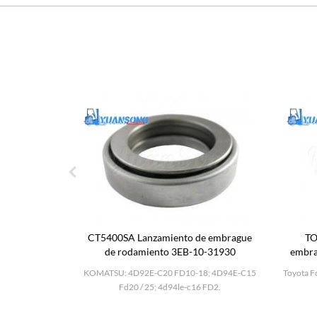
mbor de
CT5400SA Lanzamiento de embrague
TO
1k00
de rodamiento 3EB-10-31930
embra
KOMATSU C16 4d94le
-II; H25; TD27;
KOMATSU: 4D92E-C20 FD10-18; 4D94E-C15
Toyota Fo
ambor.
Fd20 / 25; 4d94le-c16 FD2.