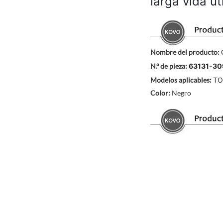
larga vida út
Nombre del producto:
N.º de pieza:
63131-30
Modelos aplicables:
T
Color:
Negro