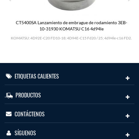
CT5400SA Lanzamiento de embrague de rodamiento 3EB-
10-31930 KOMATSU C16 4d94le
H
KOMATSU: 4D92E-C20 FD10-18; 4D94E-C15 Fd20 / 25; 4d94le-c16 FD2.
ETIQUETAS CALIENTES
PRODUCTOS
CONTÁCTENOS
SÍGUENOS