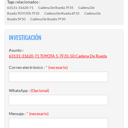
Tags relacionados :
63131-31620-71
Cadena De Rueda 7F35
Cadena De
Rueda TOYOTA 7F35
Cadena De Rueda 6F35
Cadena De
Rueda 5F50
Cadena De Rueda 7F50
INVESTIGACIÓN
Asunto :
63131-31620-71 TOYOTA 5-7F35-50 Cadena De Rueda
Correo electrónico :
* (necesario)
WhatsApp :
(Opcional)
Mensaje :
* (necesario)