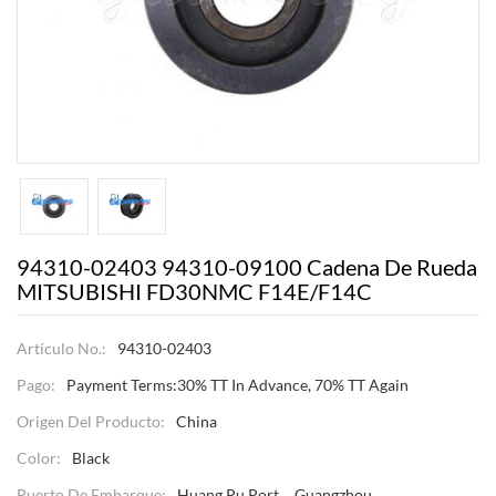
94310-02403 94310-09100 Cadena De Rueda
MITSUBISHI FD30NMC F14E/F14C
Artículo No.:
94310-02403
Pago:
Payment Terms:30% TT In Advance, 70% TT Again
Origen Del Producto:
China
Color:
Black
Puerto De Embarque:
Huang Pu Port，Guangzhou