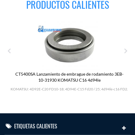
PRODUCTOS CALIENTES
CT5400SA Lanzamiento de embrague de rodamiento 3EB-
10-31930 KOMATSU C16 4d94le
H
KOMATSU: 4D92E-C20 FD10-18; 4D94E-C15 Fd20 / 25; 4d94le-c16 FD2.
ETIQUETAS CALIENTES