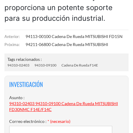
proporciona un potente soporte
para su producción industrial.
94113-00100 Cadena De Rueda MITSUBISHI FD15N
Anterior:
94211-06800 Cadena De Rueda MITSUBISHI
Próxima:
Tags relacionados :
94310-02403
94310-09100
Cadena De Rueda F14E
INVESTIGACIÓN
Asunto :
94310-02403 94310-09100 Cadena De Rueda MITSUBISHI
FD30NMC F14E/F14C
Correo electrónico :
* (necesario)