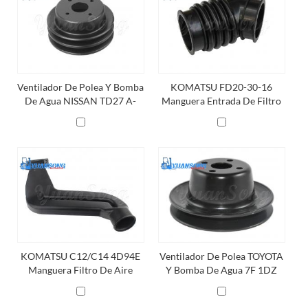
Ventilador De Polea Y Bomba
KOMATSU FD20-30-16
De Agua NISSAN TD27 A-
Manguera Entrada De Filtro
21051-44G00
De Aire 3EB-02-52220
KOMATSU C12/C14 4D94E
Ventilador De Polea TOYOTA
Manguera Filtro De Aire
Y Bomba De Agua 7F 1DZ
Entrada 3EB-02-34620
16371-78300-71 16371-
78703-71, 16371-UD020