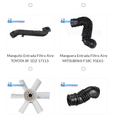
13641-045-3
71
Manguito Entrada Filtro Aire
Manguera Entrada Filtro Aire
TOYOTA 8F 1DZ 17113-
MITSUBISHI F18C 91E61-
78205-71
00300