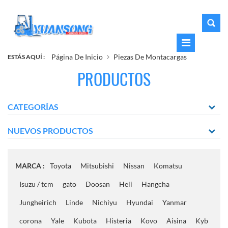
Página De Inicio
Piezas De Montacargas
ESTÁS AQUÍ :
PRODUCTOS
CATEGORÍAS
NUEVOS PRODUCTOS
MARCA :
Toyota
Mitsubishi
Nissan
Komatsu
Isuzu / tcm
gato
Doosan
Heli
Hangcha
Jungheirich
Linde
Nichiyu
Hyundai
Yanmar
corona
Yale
Kubota
Histeria
Kovo
Aisina
Kyb