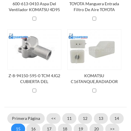
600-613-0410 Aspa Del
TOYOTA Manguera Entrada
Ventilador KOMATSU 4D95
Filtro De Aire TOYOTA
7FD20-30、7FDN20-30 2Z
-17801-23440-71
Z-8-94150-595-0 TCM 4JG2
KOMATSU
CUBIERTA DEL
C16TANQUE,RADIADOR
TERMOSTATO
3EB-04-51310
Primera Página
<<
11
12
13
14
15
16
17
18
19
20
>>