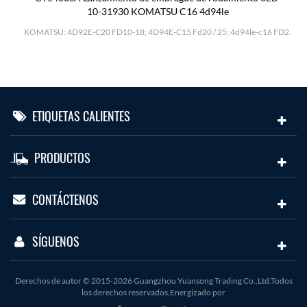
10-31930 KOMATSU C16 4d94le
H
KOMATSU: 4D92E-C20 FD10-18; 4D94E-C15 Fd20 / 25; 4d94le-c16 FD2.
ETIQUETAS CALIENTES
PRODUCTOS
CONTÁCTENOS
SÍGUENOS
Derechos de autor © 2015-2026 Guangzhou Yuansong Trading Co.,Ltd.Todos
los derechos reservados.Energizado por