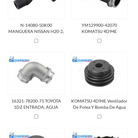
N-14080-50K00
YM129900-42070
MANGUERA NISSAN H20-2,
KOMATSU 4D94E
DERIVACIÓN
ENTRADA, AGUA
16321-78200-71 TOYOTA
KOMATSU 4D94E Ventilador
1DZ ENTRADA, AGUA
De Polea Y Bomba De Agua
YM129930-42400