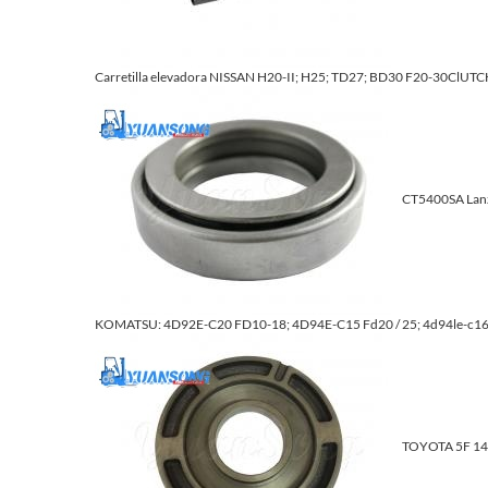
Carretilla elevadora NISSAN H20-II; H25; TD27; BD30 F20-30ClUTC
CT5400SA Lan
KOMATSU: 4D92E-C20 FD10-18; 4D94E-C15 Fd20 / 25; 4d94le-c16
TOYOTA 5F 14z