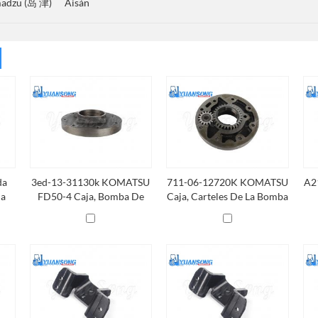
madzu (岛 津)
Aisán
da
3ed-13-31130k KOMATSU
711-06-12720K KOMATSU
A2
la
FD50-4 Caja, Bomba De
Caja, Carteles De La Bomba
80
Carga
De Carga