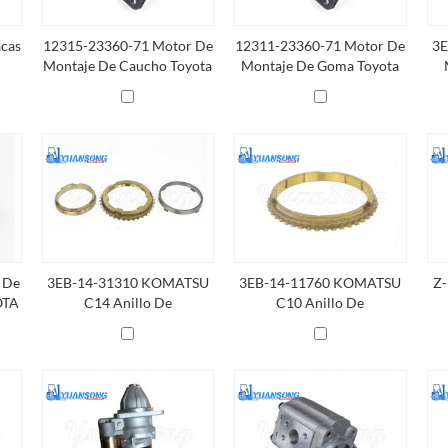
acas
12315-23360-71 Motor De
12311-23360-71 Motor De
3E
Montaje De Caucho Toyota
Montaje De Goma Toyota
Marco De Hierro RH
Marco De Hierro LH
 De
3EB-14-31310 KOMATSU
3EB-14-11760 KOMATSU
Z-
OTA
C14 Anillo De
C10 Anillo De
Sincronizador
Sincronizador