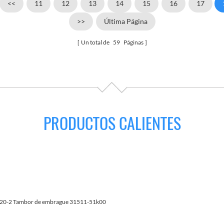
<<
11
12
13
14
15
16
17
>>
Última Página
Un total de
59
Páginas
PRODUCTOS CALIENTES
20-2 Tambor de embrague 31511-51k00