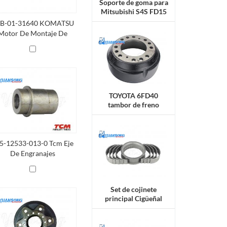
Soporte de goma para
Mitsubishi S4S FD15
B-01-31640 KOMATSU
Motor De Montaje De
Goma
TOYOTA 6FD40
tambor de freno
42433-30551-71
5-12533-013-0 Tcm Eje
De Engranajes
Set de cojinete
principal Cigüeñal