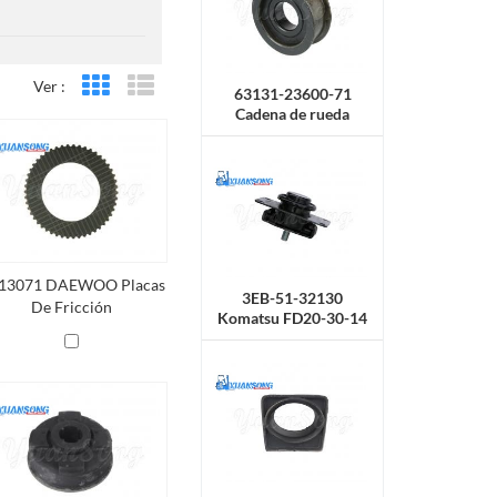
Ver :
Vista en cuadrícula
Vista de la lista
63131-23600-71
Cadena de rueda
TOYOTA 7F25
13071 DAEWOO Placas
3EB-51-32130
De Fricción
Komatsu FD20-30-14
Soporte de goma