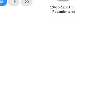
18
19
20
13453-12031 Tcm
Rodamiento de
liberación de
embrague de Nissan