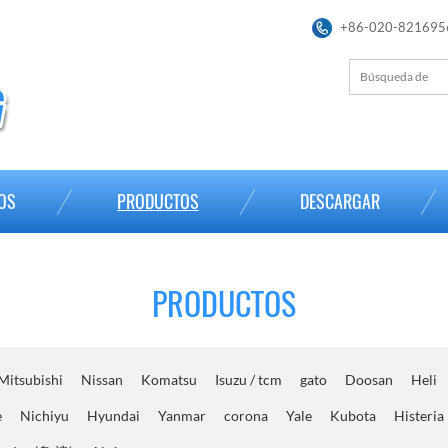
+86-020-821695
OS
PRODUCTOS
DESCARGAR
PRODUCTOS
Mitsubishi
Nissan
Komatsu
Isuzu / tcm
gato
Doosan
Heli
e
Nichiyu
Hyundai
Yanmar
corona
Yale
Kubota
Histeria