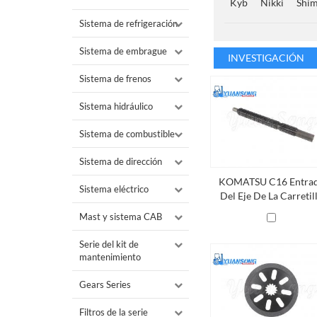
Kyb
Nikki
Shi
Sistema de refrigeración
Sistema de embrague
INVESTIGACIÓN
Sistema de frenos
Sistema hidráulico
Sistema de combustible
Sistema de dirección
KOMATSU C16 Entra
Sistema eléctrico
Del Eje De La Carretil
Elevadora 3EB-14-522
Mast y sistema CAB
Serie del kit de
mantenimiento
Gears Series
Filtros de la serie