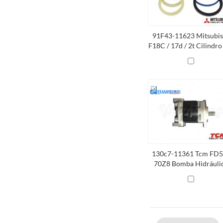
91F43-11623 Mitsubis
F18C / 17d / 2t Cilindro
H Equipo
130c7-11361 Tcm FD5
70Z8 Bomba Hidráuli