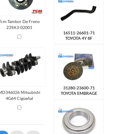
Tcm Tambor De Freno
239A3-02001
16511-26601-71
TOYOTA 4Y 8F
Manguera del
radiador, superior
31280-23600-71
MD346026 Mitsubishi
TOYOTA EMBRAGE
4G64 Cigüeñal
DISCO