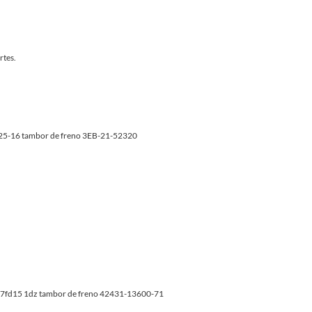
rtes.
-16 tambor de freno 3EB-21-52320
/ 7fd15 1dz tambor de freno 42431-13600-71