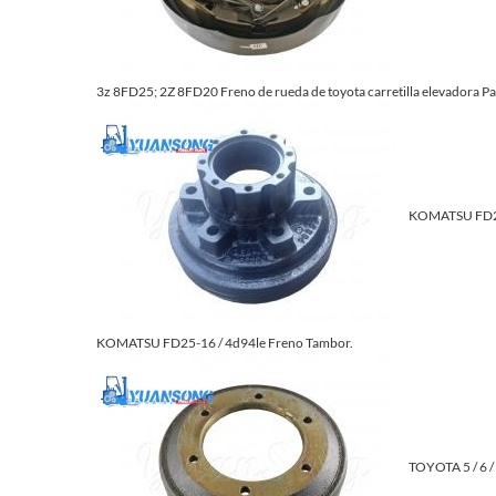
3z 8FD25; 2Z 8FD20 Freno de rueda de toyota carretilla elevadora Pa
KOMATSU FD25
KOMATSU FD25-16 / 4d94le Freno Tambor.
TOYOTA 5 / 6 