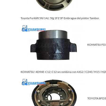
Toyota Forklift 5fd 14z; 5fg 1FZ 3F Embrague del pistón Tambor.
KOMATSU FD30-
KOMATSU: 4D94E-C12; C12 se combina con 4JG2 / C240 / H15 / H2
TOYOTA 8FD30 