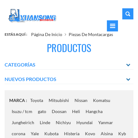
Página De Inicio
Piezas De Montacargas
ESTÁS AQUÍ :
PRODUCTOS
CATEGORÍAS
NUEVOS PRODUCTOS
MARCA :
Toyota
Mitsubishi
Nissan
Komatsu
Isuzu / tcm
gato
Doosan
Heli
Hangcha
Jungheirich
Linde
Nichiyu
Hyundai
Yanmar
corona
Yale
Kubota
Histeria
Kovo
Aisina
Kyb