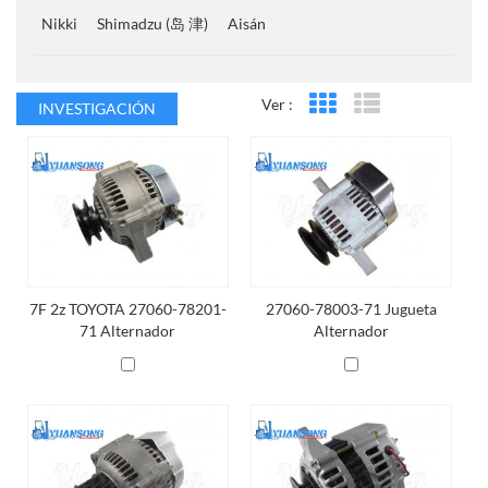
Nikki
Shimadzu (岛 津)
Aisán
Ver :
INVESTIGACIÓN
Vista en cuadrícula
Vista de la lista
7F 2z TOYOTA 27060-78201-
27060-78003-71 Jugueta
71 Alternador
Alternador