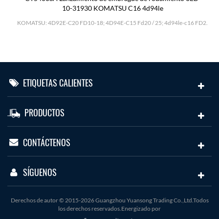
10-31930 KOMATSU C16 4d94le
H
KOMATSU: 4D92E-C20 FD10-18; 4D94E-C15 Fd20 / 25; 4d94le-c16 FD2.
ETIQUETAS CALIENTES
PRODUCTOS
CONTÁCTENOS
SÍGUENOS
Derechos de autor © 2015-2026 Guangzhou Yuansong Trading Co.,Ltd.Todos
los derechos reservados.Energizado por