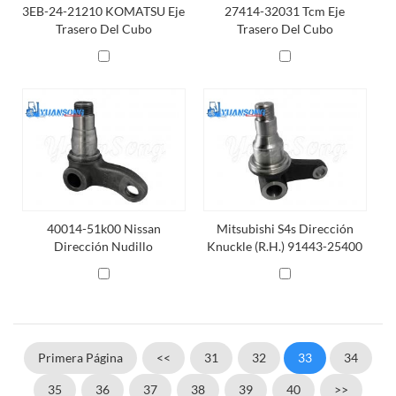
3EB-24-21210 KOMATSU Eje
27414-32031 Tcm Eje
Trasero Del Cubo
Trasero Del Cubo
40014-51k00 Nissan
Mitsubishi S4s Dirección
Dirección Nudillo
Knuckle (R.H.) 91443-25400
Primera Página
<<
31
32
33
34
35
36
37
38
39
40
>>