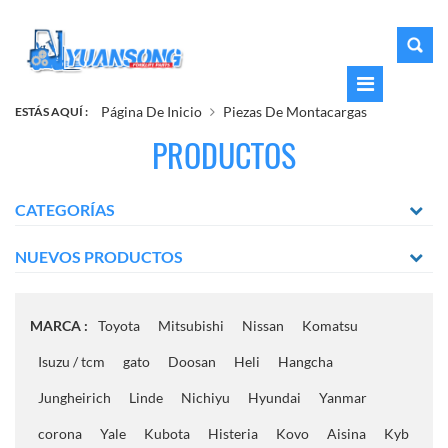
Página De Inicio
Piezas De Montacargas
ESTÁS AQUÍ :
PRODUCTOS
CATEGORÍAS
NUEVOS PRODUCTOS
MARCA :
Toyota
Mitsubishi
Nissan
Komatsu
Isuzu / tcm
gato
Doosan
Heli
Hangcha
Jungheirich
Linde
Nichiyu
Hyundai
Yanmar
corona
Yale
Kubota
Histeria
Kovo
Aisina
Kyb