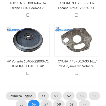
TOYOTA 8FD30 Tubo De
TOYOTA 7FD25 Tubo De
Escape 17401-36620-71
Escape 17401-23460-71
Tubo De Escape De Toyota
Tubo De Escape De Toyota
4P Volante 13406-22000-71
TOYOTA 7 / 8FD10-30 1dz /
TOYOTA 5FG10-30 4P
2z Alojamiento Volante
Volante MTM
32111-23371-71
Primera Página
<<
51
52
53
54
55
56
57
58
59
>>