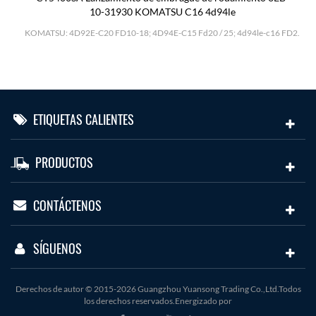
10-31930 KOMATSU C16 4d94le
H
KOMATSU: 4D92E-C20 FD10-18; 4D94E-C15 Fd20 / 25; 4d94le-c16 FD2.
ETIQUETAS CALIENTES
PRODUCTOS
CONTÁCTENOS
SÍGUENOS
Derechos de autor © 2015-2026 Guangzhou Yuansong Trading Co.,Ltd.Todos
los derechos reservados.Energizado por