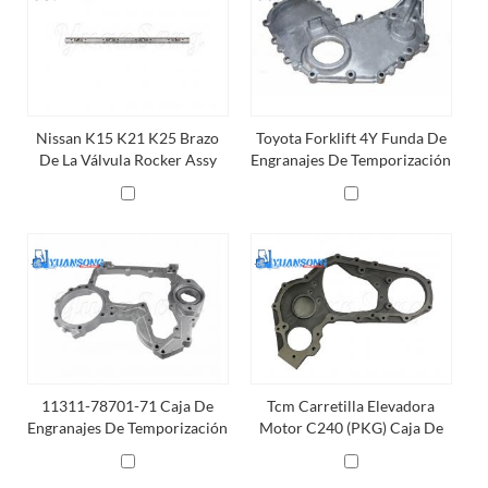
Nissan K15 K21 K25 Brazo
Toyota Forklift 4Y Funda De
De La Válvula Rocker Assy
Engranajes De Temporización
13251-FY500
Del Motor 11302-78152-71
11311-78701-71 Caja De
Tcm Carretilla Elevadora
Engranajes De Temporización
Motor C240 (PKG) Caja De
Del Motor
Cambios De Tiempo 5-
11311-046-0