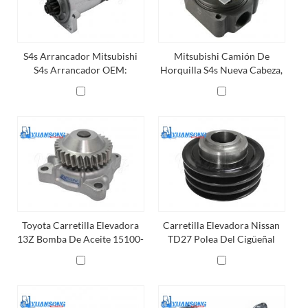
S4s Arrancador Mitsubishi
Mitsubishi Camión De
S4s Arrancador OEM:
Horquilla S4s Nueva Cabeza,
32A66-10101 / 32A66-
Bomba De Inyección.
10100
Toyota Carretilla Elevadora
Carretilla Elevadora Nissan
13Z Bomba De Aceite 15100-
TD27 Polea Del Cigüeñal
78332-71 Aisin Bomba De
13203-40k02
Aceite Opt-092