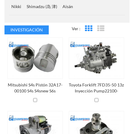
Nikki
Shimadzu (岛 津)
Aisán
Ver :
INVESTIGACIÓN
Vista en cuadrícula
Vista de la lista
Mitsubishi S4s Pistón 32A17-
Toyota Forklift 7FD35-50 13z
00100 S4s S4snew S6s
Inyección Pump22100-
S6SNEW Pistón
787A9-71