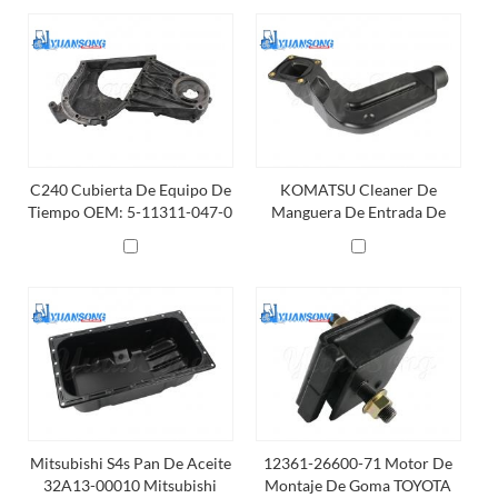
C240 Cubierta De Equipo De
KOMATSU Cleaner De
Tiempo OEM: 5-11311-047-0
Manguera De Entrada De
Tcm C240 Piezas De
Aire 3EB-02-52230
Montacargas
KOMATSU C16 FD30 4d94le
Mitsubishi S4s Pan De Aceite
12361-26600-71 Motor De
32A13-00010 Mitsubishi
Montaje De Goma TOYOTA