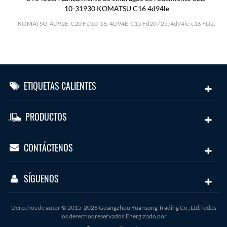
10-31930 KOMATSU C16 4d94le
H
KOMATSU: 4D92E-C20 FD10-18; 4D94E-C15 Fd20 / 25; 4d94le-c16 FD2.
ETIQUETAS CALIENTES
PRODUCTOS
CONTÁCTENOS
SÍGUENOS
Derechos de autor © 2015-2026 Guangzhou Yuansong Trading Co.,Ltd.Todos
los derechos reservados.Energizado por