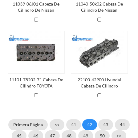
11039-06J01 Cabeza De
11040-50k02 Cabeza De
Cilindro De Nissan
Cilindro De Nissan
11101-78202-71 Cabeza De
22100-42900 Hyundai
Cilindro TOYOTA
Cabeza De Cilindro
Primera Página
<<
41
42
43
44
45
46
47
48
49
50
>>