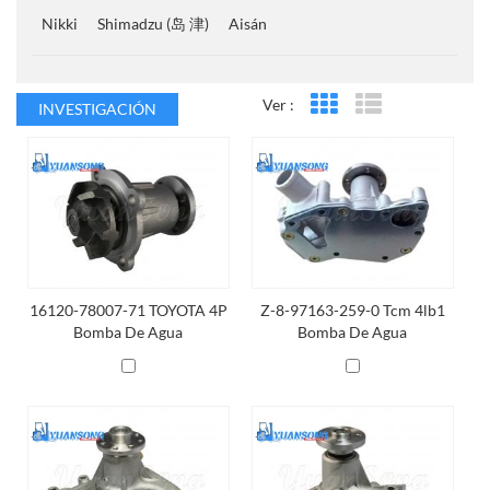
Nikki
Shimadzu (岛 津)
Aisán
Ver :
INVESTIGACIÓN
Vista en cuadrícula
Vista de la lista
16120-78007-71 TOYOTA 4P
Z-8-97163-259-0 Tcm 4lb1
Bomba De Agua
Bomba De Agua