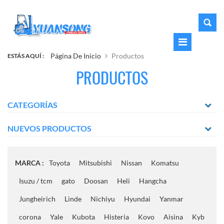
Página De Inicio
Productos
ESTÁS AQUÍ :
PRODUCTOS
CATEGORÍAS
NUEVOS PRODUCTOS
MARCA :
Toyota
Mitsubishi
Nissan
Komatsu
Isuzu / tcm
gato
Doosan
Heli
Hangcha
Jungheirich
Linde
Nichiyu
Hyundai
Yanmar
corona
Yale
Kubota
Histeria
Kovo
Aisina
Kyb