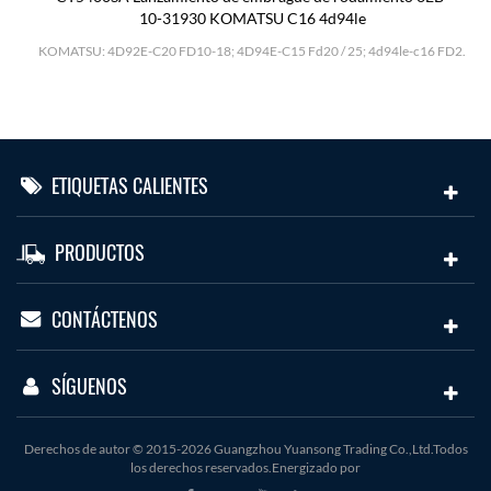
10-31930 KOMATSU C16 4d94le
H
KOMATSU: 4D92E-C20 FD10-18; 4D94E-C15 Fd20 / 25; 4d94le-c16 FD2.
ETIQUETAS CALIENTES
PRODUCTOS
CONTÁCTENOS
SÍGUENOS
Derechos de autor © 2015-2026 Guangzhou Yuansong Trading Co.,Ltd.Todos
los derechos reservados.Energizado por