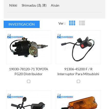
Nikki
Shimadzu (岛 津)
Aisán
Ver :
INVESTIGACIÓN
Vista en cuadrícula
Vista de la lista
19030-78120-71 TOYOTA
91306-45200 F / R
FG20 Distribuidor
Interruptor Para Mitsubishi