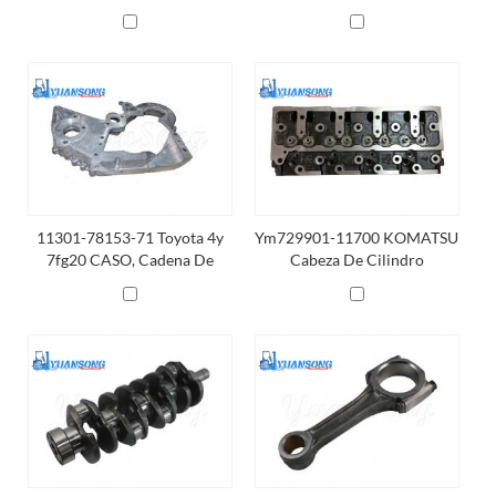
76001-71 / 13540-78120-71
13540-76002-71
11301-78153-71 Toyota 4y
Ym729901-11700 KOMATSU
7fg20 CASO, Cadena De
Cabeza De Cilindro
DISTRIBUCIÓN