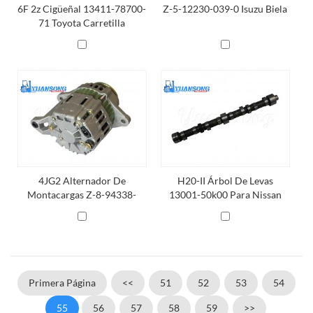
6F 2z Cigüeñal 13411-78700-
Z-5-12230-039-0 Isuzu Biela
71 Toyota Carretilla
Elevadora Cigüeñal
4JG2 Alternador De
H20-II Árbol De Levas
Montacargas Z-8-94338-
13001-50k00 Para Nissan
096-0 Isuzu Tcm 4JG2
H20-II Motor
Alternador
Primera Página
<<
51
52
53
54
55
56
57
58
59
>>