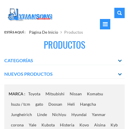
Página De Inicio
Productos
ESTÁS AQUÍ :
PRODUCTOS
CATEGORÍAS
NUEVOS PRODUCTOS
MARCA :
Toyota
Mitsubishi
Nissan
Komatsu
Isuzu / tcm
gato
Doosan
Heli
Hangcha
Jungheirich
Linde
Nichiyu
Hyundai
Yanmar
corona
Yale
Kubota
Histeria
Kovo
Aisina
Kyb