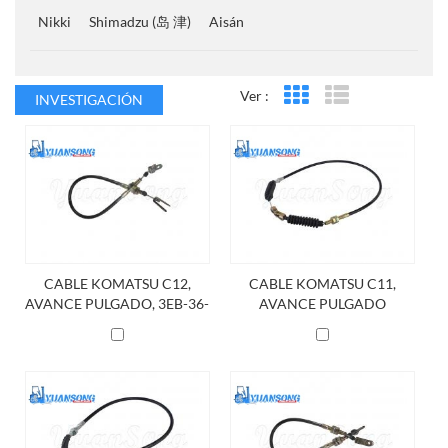
Nikki
Shimadzu (岛 津)
Aisán
Ver :
INVESTIGACIÓN
Vista en cuadrícula
Vista de la lista
CABLE KOMATSU C12,
CABLE KOMATSU C11,
AVANCE PULGADO, 3EB-36-
AVANCE PULGADO
31410