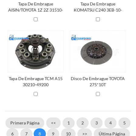
Tapa De Embrague
Tapa De Embrague
AISIN/TOYOTA 1Z 2Z 31510-
KOMATSU C240 ​​3EB-10-
30962-71
21610
Tapa De Embrague TCM A15
Disco De Embrague TOYOTA
30210-49200
275*10T
Primera Página
<<
1
2
3
4
5
6
7
8
9
10
>>
Última Página