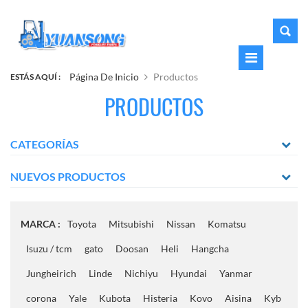
Página De Inicio
Productos
ESTÁS AQUÍ :
PRODUCTOS
CATEGORÍAS
NUEVOS PRODUCTOS
MARCA :
Toyota
Mitsubishi
Nissan
Komatsu
Isuzu / tcm
gato
Doosan
Heli
Hangcha
Jungheirich
Linde
Nichiyu
Hyundai
Yanmar
corona
Yale
Kubota
Histeria
Kovo
Aisina
Kyb