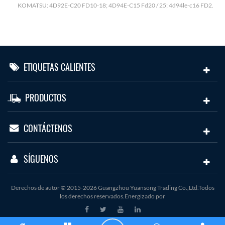
H
KOMATSU: 4D92E-C20 FD10-18; 4D94E-C15 Fd20 / 25; 4d94le-c16 FD2.
ETIQUETAS CALIENTES
PRODUCTOS
CONTÁCTENOS
SÍGUENOS
Derechos de autor © 2015-2026 Guangzhou Yuansong Trading Co.,Ltd.Todos
los derechos reservados.Energizado por