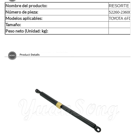
Nombre del producto:
RESORTE D
Número de pieza:
52260-23600-7
Modelos aplicables:
TOYOTA 6FD2
Tamaño:
Peso neto (Unidad: kg):