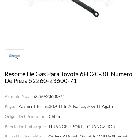
Resorte De Gas Para Toyota 6FD20-30, Número
De Pieza 52260-23600-71
Artículo No.:
52260-23600-71
Pago:
Payment Terms:30% TT In Advance, 70% TT Again
Origen Del Producto:
China
Puerto De Embarque:
HUANGPU PORT，GUANGZHOU
Plazo De Ejecución：
Orders At Small Quantity Will Be Shipped