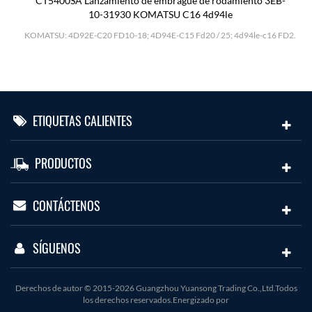
CT5400SA Lanzamiento de embrague de rodamiento 3EB-
10-31930 KOMATSU C16 4d94le
H
KOMATSU: 4D92E-C20 FD10-18; 4D94E-C15 Fd20 / 25; 4d94le-c16 FD2.
ETIQUETAS CALIENTES
PRODUCTOS
CONTÁCTENOS
SÍGUENOS
Derechos de autor © 2015-2026 Guangzhou Yuansong Trading Co.,Ltd.Todos
los derechos reservados.Energizado por