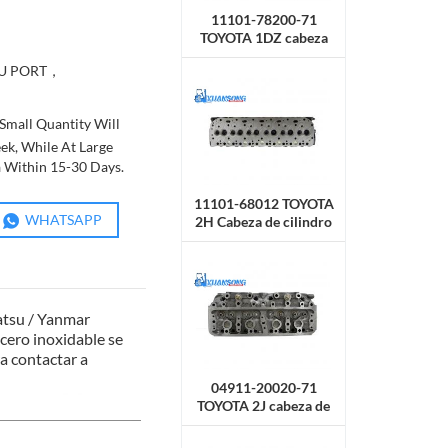
11101-78200-71
TOYOTA 1DZ cabeza
de cilindro
U PORT，
Small Quantity Will
ek, While At Large
a Within 15-30 Days.
11101-68012 TOYOTA
WHATSAPP
2H Cabeza de cilindro
de carretilla elevadora
tsu / Yanmar
acero inoxidable se
a contactar a
04911-20020-71
TOYOTA 2J cabeza de
cilindro