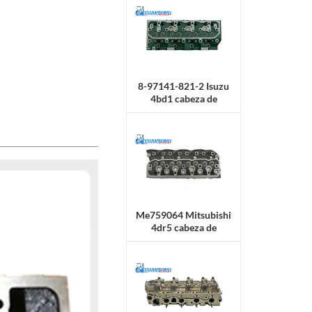
8-97141-821-2 Isuzu
4bd1 cabeza de
cilindro
Me759064 Mitsubishi
4dr5 cabeza de
cilindro