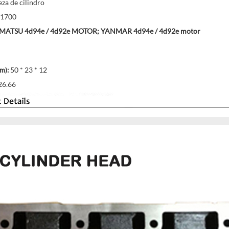
za de cilindro
1700
ATSU 4d94e / 4d92e MOTOR; YANMAR 4d94e / 4d92e motor
50 * 23 * 12
m):
26.66