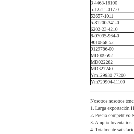
3
4468-16100
5-12211-017-0
53657-1011
5-81200-341-0
6202-23-4210
8-97095-964-0
9010868-52
9129786-00
MD009592
MD022282
MD327240
Ym129930-77200
Ym729904-11100
Nosotros nosotros tene
1. Larga exportación Hi
2. Precio competitivo N
3. Amplio Inventarios.
4. Totalmente satisfact