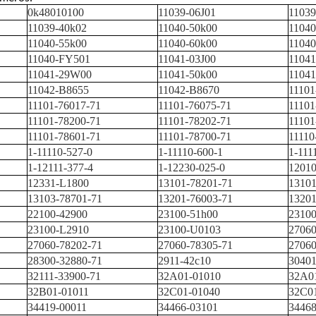
0k48010100
11039-06J01
11039
11039-40k02
11040-50k00
11040
11040-55k00
11040-60k00
11040
11040-FY501
11041-03J00
11041
11041-29W00
11041-50k00
11041
11042-B8655
11042-B8670
11101
11101-76017-71
11101-76075-71
11101
11101-78200-71
11101-78202-71
11101
11101-78601-71
11101-78700-71
11110
1-11110-527-0
1-11110-600-1
1-111
1-12111-377-4
1-12230-025-0
1201
12331-L1800
13101-78201-71
13101
13103-78701-71
13201-76003-71
13201
22100-42900
23100-51h00
2310
23100-L2910
23100-U0103
27060
27060-78202-71
27060-78305-71
27060
28300-32880-71
2911-42c10
3040
32111-33900-71
32A01-01010
32A0
32B01-01011
32C01-01040
32C0
34419-00011
34466-03101
34468