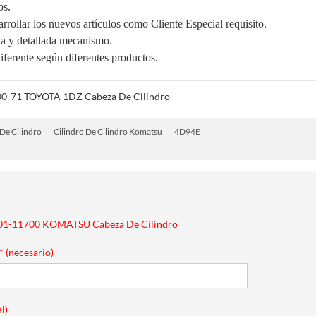
os.
rrollar los nuevos artículos como Cliente Especial requisito.
da y detallada mecanismo.
iferente según diferentes productos.
0-71 TOYOTA 1DZ Cabeza De Cilindro
De Cilindro
Cilindro De Cilindro Komatsu
4D94E
1-11700 KOMATSU Cabeza De Cilindro
* (necesario)
l)