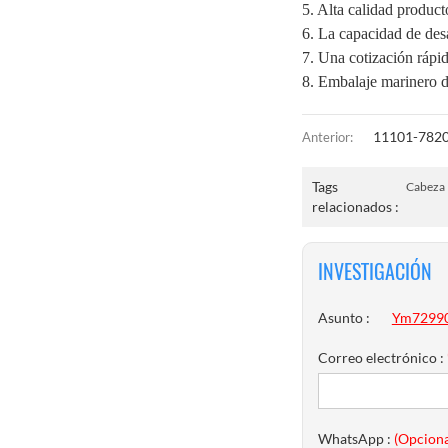
5. Alta calidad product
6. La capacidad de desa
7. Una cotización rápi
8. Embalaje marinero d
11101-7820
Anterior:
Tags
Cabeza 
relacionados :
INVESTIGACIÓN
Asunto :
Ym72990
Correo electrónico :
WhatsApp :
(Opciona