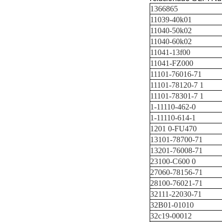
1366865
11039-40k01
11040-50k02
11040-60k02
11041-13f00
11041-FZ000
11101-76016-71
11101-78120-7
1
11101-78301-7
1
1-11110-462-0
1-11110-614-1
1201
0-FU470
13101-78700-71
13201-76008-71
23100-C600
0
27060-78156-71
28100-76021-71
32111-22030-71
32B01-01010
32c19-00012