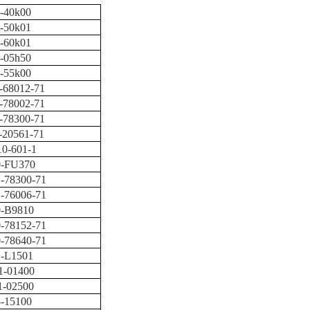
-40k00
-50k01
-60k01
-05h50
-55k00
-68012-71
-78002-71
-78300-71
-20561-71
10-601-1
0-FU370
-78300-71
-76006-71
0-B9810
-78152-71
-78640-71
1-L1501
1-01400
1-02500
-15100