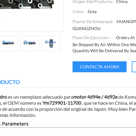
Origen Del Producto:
China
Color:
Grey
Puerto De Embarque:
HUANGP
GUANGZHOU
Plazo De Ejecución：
Orders At 
Be Shipped By Air Within One We
Quantity Will Be Delivered By Se
CONTACTA AHORA
RODUCTO
ndro
es un reemplazo adecuado para
motor 4d94e / 4d92e
de Koma
as, el OEM número es
Ym729901-11700
, que se hace en China, el 
e de acuerdo con la proporción del original de Japón. Muy bien Par
 más Información.