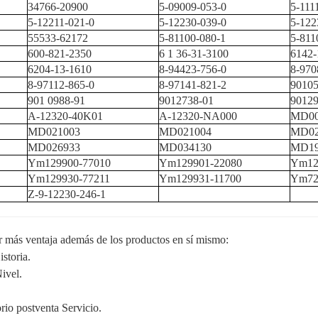
34766-20900
5-09009-053-0
5-111
5-12211-021-0
5-12230-039-0
5-122
55533-62172
5-81100-080-1
5-811
600-821-2350
6
1
36-31-3100
6142-
6204-13-1610
8-94423-756-0
8-970
8-97112-865-0
8-97141-821-2
90105
901
0988-91
9012738-01
90129
A-12320-40K01
A-12320-NA000
MD00
MD021003
MD021004
MD02
MD026933
MD034130
MD19
Ym129900-77010
Ym129901-22080
Ym12
Ym129930-77211
Ym129931-11700
Ym72
Z-9-12230-246-1
r más ventaja además de los productos en sí mismo:
storia.
ivel.
orio postventa Servicio.