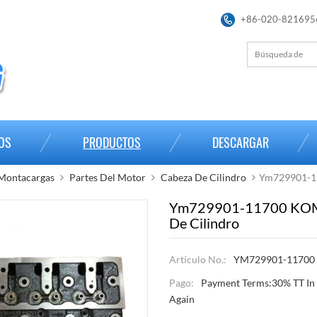
+86-020-821695
OS
PRODUCTOS
DESCARGAR
 Montacargas
Partes Del Motor
Cabeza De Cilindro
Ym729901-1
Ym729901-11700 KO
De Cilindro
Artículo No.:
YM729901-11700
Pago:
Payment Terms:30% TT In
Again