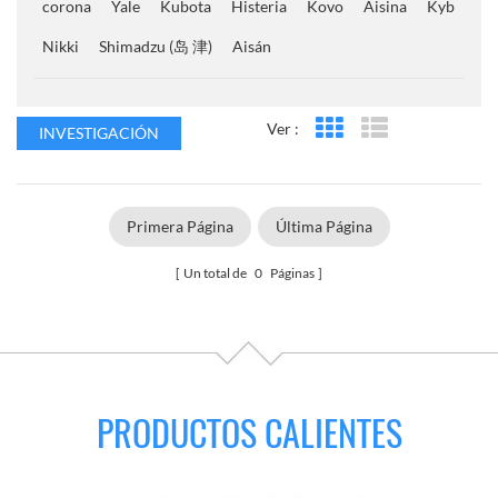
corona
Yale
Kubota
Histeria
Kovo
Aisina
Kyb
Nikki
Shimadzu (岛 津)
Aisán
Ver :
INVESTIGACIÓN
Vista en cuadrícula
Vista de la lista
Primera Página
Última Página
Un total de
0
Páginas
PRODUCTOS CALIENTES