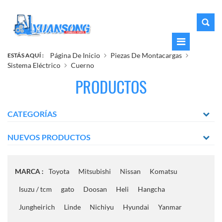
Página De Inicio
Piezas De Montacargas
ESTÁS AQUÍ :
Sistema Eléctrico
Cuerno
PRODUCTOS
CATEGORÍAS
NUEVOS PRODUCTOS
MARCA :
Toyota
Mitsubishi
Nissan
Komatsu
Isuzu / tcm
gato
Doosan
Heli
Hangcha
Jungheirich
Linde
Nichiyu
Hyundai
Yanmar