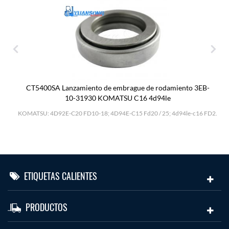
CT5400SA Lanzamiento de embrague de rodamiento 3EB-
10-31930 KOMATSU C16 4d94le
H
KOMATSU: 4D92E-C20 FD10-18; 4D94E-C15 Fd20 / 25; 4d94le-c16 FD2.
ETIQUETAS CALIENTES
PRODUCTOS