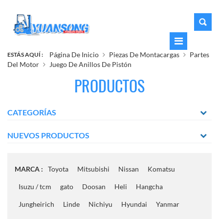
Página De Inicio
Piezas De Montacargas
Partes
ESTÁS AQUÍ :
Del Motor
Juego De Anillos De Pistón
PRODUCTOS
CATEGORÍAS
NUEVOS PRODUCTOS
MARCA :
Toyota
Mitsubishi
Nissan
Komatsu
Isuzu / tcm
gato
Doosan
Heli
Hangcha
Jungheirich
Linde
Nichiyu
Hyundai
Yanmar