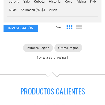
corona
Yale
Kubota
Histeria
Kovo
Aisina
Kyb
Nikki
Shimadzu (岛 津)
Aisán
Ver :
INVESTIGACIÓN
Vista en cuadrícula
Vista de la lista
Primera Página
Última Página
Un total de
0
Páginas
PRODUCTOS CALIENTES