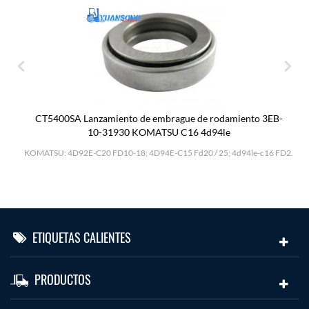
CT5400SA Lanzamiento de embrague de rodamiento 3EB-
10-31930 KOMATSU C16 4d94le
H
KOMATSU: 4D92E-C20 FD10-18; 4D94E-C15 Fd20 / 25; 4d94le-c16 FD2.
ETIQUETAS CALIENTES
PRODUCTOS